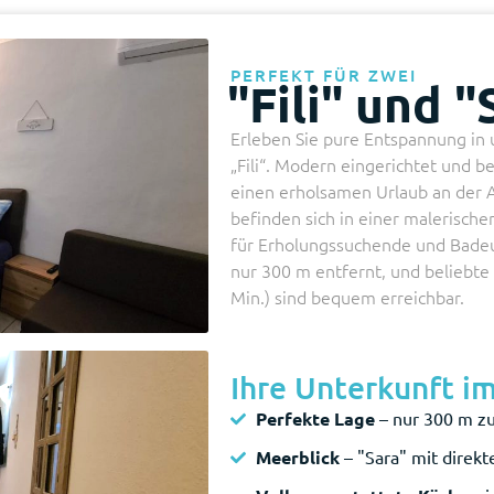
PERFEKT FÜR ZWEI
"Fili" und "
Erleben Sie pure Entspannung in 
„Fili“. Modern eingerichtet und be
einen erholsamen Urlaub an der 
befinden sich in einer malerische
für Erholungssuchende und Badeur
nur 300 m entfernt, und beliebte A
Min.) sind bequem erreichbar.
Ihre Unterkunft im
Perfekte Lage
– nur 300 m z
Meerblick
– "Sara" mit direkt