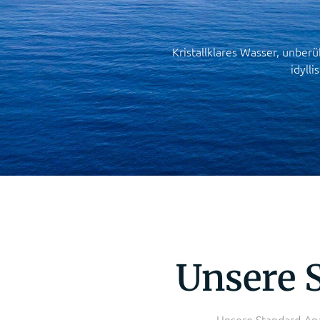
Kristallklares Wasser, unber
idyll
Unsere 
Unsere Standard-Apa