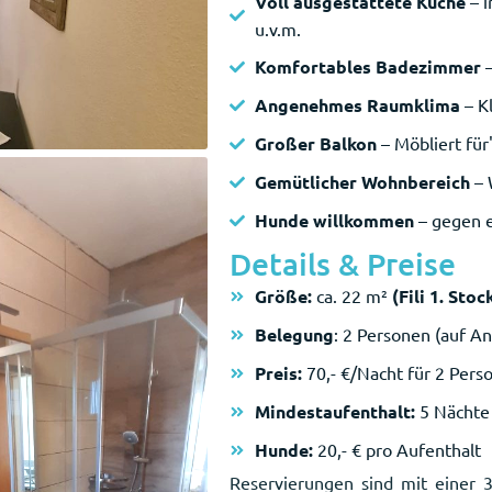
Voll ausgestattete Küche
– i
u.v.m.
Komfortables Badezimmer
–
Angenehmes Raumklima
– Kl
Großer Balkon
– Möbliert für
Gemütlicher Wohnbereich
– 
Hunde willkommen
– gegen e
Details & Preise
Größe:
ca. 22 m²
(Fili 1. Sto
Belegung
: 2 Personen (auf A
Preis:
70,- €/Nacht für 2 Pers
Mindestaufenthalt:
5 Nächte
Hunde:
20,- € pro Aufenthalt
Reservierungen sind mit einer 