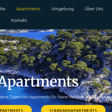
ite
Apartments
Umgebung
Über Uns
Q
Kontakt
Apartments
edene Typen von Apartments für Paare, Familien und allem daz
APARTMENTS
STANDARDAPARTMENTS