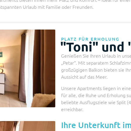
tspannten Urlaub mit Familie oder Freunden.
PLATZ FÜR ERHOLUNG
"Toni" und 
Genießen Sie Ihren Urlaub in un
„Petar“. Mit separatem Schlafzim
großzügigen Balkon bieten sie I
Aussicht auf das Meer.
Unsere Apartments liegen in einer
für alle, die Ruhe und Erholung s
beliebte Ausflugsziele wie Split (
erreichbar.
Ihre Unterkunft im