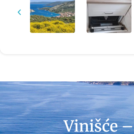
Vinišće –