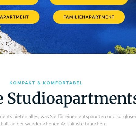
MAPARTMENT
FAMILIENAPARTMENT
KOMPAKT & KOMFORTABEL
e Studioapartment
ents bieten alles, was Sie für einen entspannten und sorglose
halt an der wunderschönen Adriaküste brauchen.