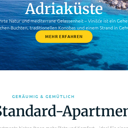
Adriaküste
ührte Natur und mediterrane Gelassenheit – Vinišće ist ein Ge
ischen Buchten, traditionellen Konobas und einem Strand in Geh
MEHR ERFAHREN
GERÄUMIG & GEMÜTLICH
Standard-Apartme
rtments bieten Ihnen mehr Platz und Komfort – ideal für eine