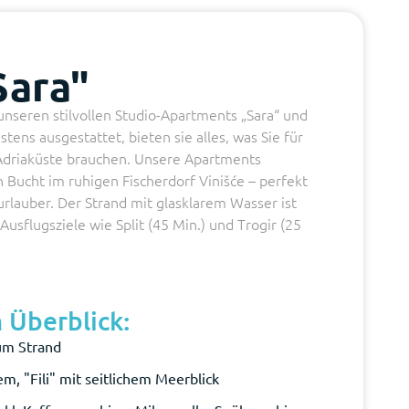
Sara"
unseren stilvollen Studio-Apartments „Sara“ und
stens ausgestattet, bieten sie alles, was Sie für
Adriaküste brauchen. Unsere Apartments
n Bucht im ruhigen Fischerdorf Vinišće – perfekt
lauber. Der Strand mit glasklarem Wasser ist
usflugsziele wie Split (45 Min.) und Trogir (25
 Überblick:
um Strand
em, "Fili" mit seitlichem Meerblick