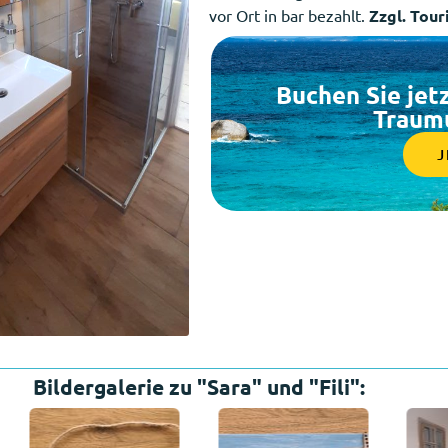
vor Ort in bar bezahlt.
Zzgl. Tour
Buchen Sie jet
Traumu
J
Bildergalerie zu "Sara" und "Fili":