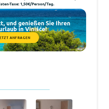
isten-Taxe: 1,50€/Person/Tag.
zt, und genießen Sie Ihren
rlaub in Vinišće!
ETZT ANFRAGEN