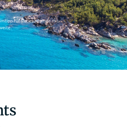
heimtipp für Ruhesuchende mit
weite.
nts
n