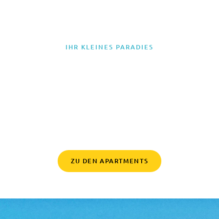
IHR KLEINES PARADIES
Entdecken Sie jetzt
Vinišće
Verwöhnen Sie sich in Vinisce, wo atemberaubende Natur und
ungestörte Ruhe perfekt miteinander harmonieren – ideal für
Ihren entspannten Urlaub an der Adriaküste.
ZU DEN APARTMENTS