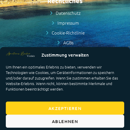
Rechtliches
Datenschutz
Impressum
Cookie-Richtlinie
AGBs
Kontakt
Zustimmung verwalten
Um Ihnen ein optimales Erlebnis zu bieten, verwenden wir
+ 49 178 787 4345
Technologien wie Cookies, um Geräteinformationen zu speichern
+ 385 95 845 7100
und/oder darauf zuzugreifen. Wenn Sie zustimmen erhalten Sie das
Website-Erlebnis. Wenn nicht, können bestimmte Merkmale und
+ 49 160 583 70 30
Funktionen beeinträchtigt werden.
urlaub@apartmani-becker.de
Bumbaci 20, 21226 Vinišće, Kroatien
AKZEPTIEREN
ABLEHNEN
Apartmani Becker – Vinišće – © 2025. Alle Rechte vorbehalten.