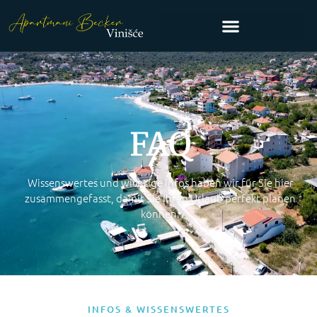
FAQ
Wissenswertes und wichtige Infos haben wir für Sie hier
zusammengefasst, damit Sie Ihren Urlaub perfekt planen
können.
INFOS & WISSENSWERTES